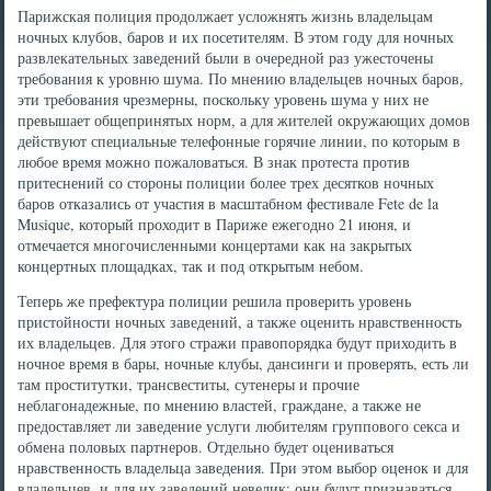
Парижская полиция продолжает усложнять жизнь владельцам
ночных клубов, баров и их посетителям. В этом году для ночных
развлекательных заведений были в очередной раз ужесточены
требования к уровню шума. По мнению владельцев ночных баров,
эти требования чрезмерны, поскольку уровень шума у них не
превышает общепринятых норм, а для жителей окружающих домов
действуют специальные телефонные горячие линии, по которым в
любое время можно пожаловаться. В знак протеста против
притеснений со стороны полиции более трех десятков ночных
баров отказались от участия в масштабном фестивале Fete de la
Musique, который проходит в Париже ежегодно 21 июня, и
отмечается многочисленными концертами как на закрытых
концертных площадках, так и под открытым небом.
Теперь же префектура полиции решила проверить уровень
пристойности ночных заведений, а также оценить нравственность
их владельцев. Для этого стражи правопорядка будут приходить в
ночное время в бары, ночные клубы, дансинги и проверять, есть ли
там проститутки, трансвеститы, сутенеры и прочие
неблагонадежные, по мнению властей, граждане, а также не
предоставляет ли заведение услуги любителям группового секса и
обмена половых партнеров. Отдельно будет оцениваться
нравственность владельца заведения. При этом выбор оценок и для
владельцев, и для их заведений невелик: они будут признаваться