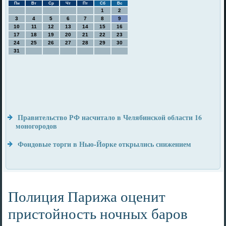
Пн
Вт
Ср
Чт
Пт
Сб
Вс
1
2
3
4
5
6
7
8
9
10
11
12
13
14
15
16
17
18
19
20
21
22
23
24
25
26
27
28
29
30
31
Правительство РФ насчитало в Челябинской области 16
моногородов
Фондовые торги в Нью-Йорке открылись снижением
Полиция Парижа оценит
пристойность ночных баров