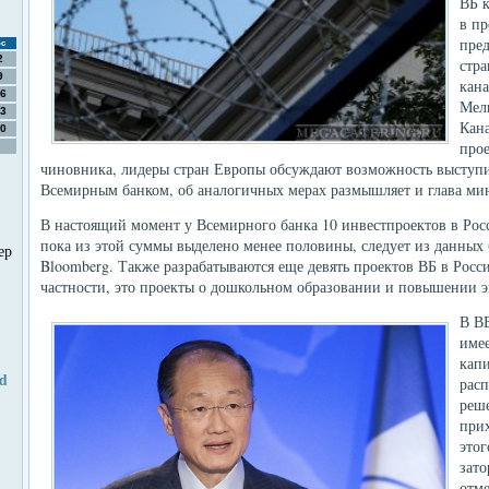
ВБ 
в пр
пред
с
2
стр
9
кан
6
Мели
3
Кан
0
прое
чиновника, лидеры стран Европы обсуждают возможность выступ
Всемирным банком, об аналогичных мерах размышляет и глава м
В настоящий момент у Всемирного банка 10 инвестпроектов в Ро
пока из этой суммы выделено менее половины, следует из данных 
ер
Bloomberg. Также разрабатываются еще девять проектов ВБ в Росс
частности, это проекты о дошкольном образовании и повышении 
В ВБ
имее
кап
od
расп
реш
прих
этог
зато
отм