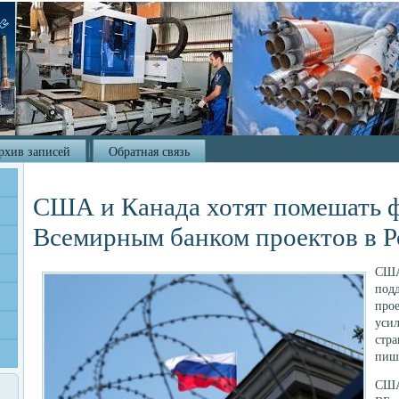
рхив записей
Обратная связь
США и Канада хотят помешать
Всемирным банком проектов в 
США
под
прое
усил
стра
пиш
США