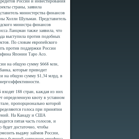
кредитов России и инвестирования
оекты страны, заявила
ставитель министерства финансов
аны Холли Шульман. Представитель
адского министра финансов
сса Ланцман также заявила, что
ада выступила против подобных
ктов. По словам европейского
ить против поддержки России
инфина Японии Таро Асо.
ссии на общую сумму $668 млн,
банка, которые приводит
ии на общую сумму $1,34 млрд, в
энергоэффективности.
 входят 188 стран, каждая из них
т определенную квоту в уставном
итале, пропорционально которой
ределяются голоса при принятии
ений. На Канаду и США
одится пятая часть голосов, и
о будет достаточно, чтобы
рмозить выдачу займов России,
етил бывший сотрудник минфина