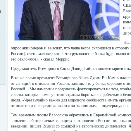
США
Евр
м
круп
коне
попа
дире
u
.
«Ес
опрос акционеров и выяснят, что чаша весов склоняется в сторону
России], очень маловероятно, что руководство банка будет выносить
ы
это отклоняют», - сказал Моррис.
Представитель Всемирного банка Дэвид Тайс от комментариев отка
В то же время президент Всемирного банка Джим Ен Ким в начале
от санкций в отношении России, заявив, что у банка хорошие отно
Россией. «Мы намерены продолжать фокусироваться на том, чтобы
советы, которые помогут этим странам бороться с проблемами бедн
июля. «Чрезвычайно важно для мирового сообщества иметь организ
от политики и сосредотачивается на экономике», - подчеркнул он.
Тем временем послы Евросоюза обратились к Европейской комисси
заявление об отраслевых санкциях в отношении России, но пока н
введении, пишет Reuters со ссылкой на европейских дипломатов. 