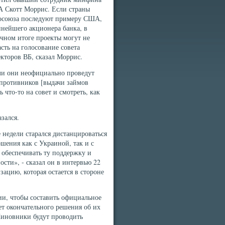
 Скотт Моррис. Если страны
осоюза последуют примеру США,
нейшего акционера банка, в
чном итоге проекты могут не
сть на голосование совета
кторов ВБ, сказал Моррис.
ли они неофициально проведут
 противников [выдачи займов
 что-то на совет и смотреть, как
зался.
 недели старался дистанцироваться
шения как с Украиной, так и с
 обеспечивать ту поддержку и
ости», - сказал он в интервью 22
ацию, которая остается в стороне
и, чтобы составить официальное
ет окончательного решения об их
Чиновники будут проводить