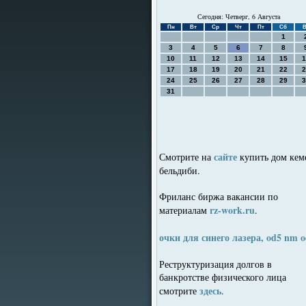
Сегодня: Четверг, 6 Августа
Пн
Вт
Ср
Чт
Пт
Сб
В
1
3
4
5
6
7
8
10
11
12
13
14
15
1
17
18
19
20
21
22
2
24
25
26
27
28
29
3
31
сайте
Смотрите на
купить дом кем
бельдиби.
Фриланс биржа вакансии по
rz-work.ru
материалам
.
очки для синего лазера, od5 nm 
Реструктуризация долгов в
банкротстве физического лица
здесь
смотрите
.