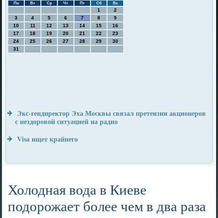
Пн
Вт
Ср
Чт
Пт
Сб
Вс
1
2
3
4
5
6
7
8
9
10
11
12
13
14
15
16
17
18
19
20
21
22
23
24
25
26
27
28
29
30
31
Экс-гендиректор Эха Москвы связал претензии акционеров
с нездоровой ситуацией на радио
Visa ищет крайнего
Холодная вода в Киеве
подорожает более чем в два раза