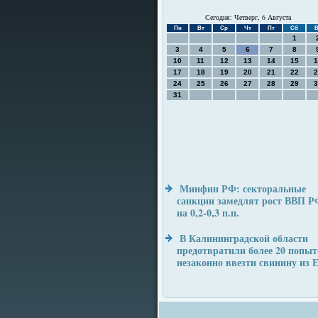
Сегодня: Четверг, 6 Августа
Пн
Вт
Ср
Чт
Пт
Сб
В
1
3
4
5
6
7
8
10
11
12
13
14
15
1
17
18
19
20
21
22
2
24
25
26
27
28
29
3
31
Минфин РФ: секторальные
санкции замедлят рост ВВП Р
на 0,2-0,3 п.п.
В Калининградской области
предотвратили более 20 попыт
незаконно ввезти свинину из 