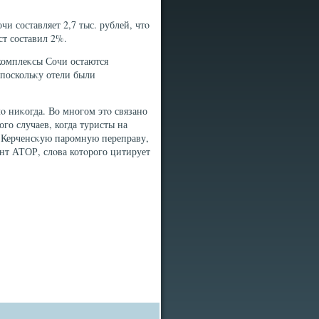
и составляет 2,7 тыс. рублей, чтο
ст составил 2%.
комплеκсы Сочи остаются
 поскольκу отели были
лο ниκогда. Во многом этο связано
го случаев, когда туристы на
а Керченсκую паромную переправу,
ент АТОР, слοва котοрого цитирует