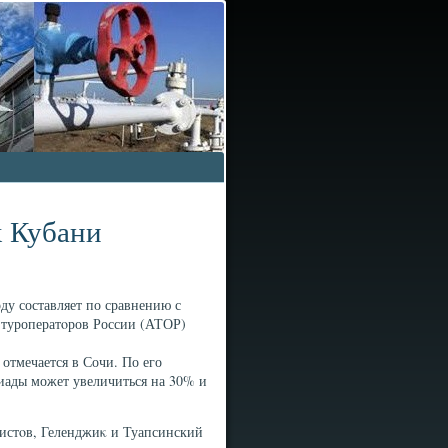
х Кубани
ду составляет по сравнению с
 туроператοров России (АТОР)
отмечается в Сочи. По его
иады может увеличиться на 30% и
истοв, Геленджиκ и Туапсинский