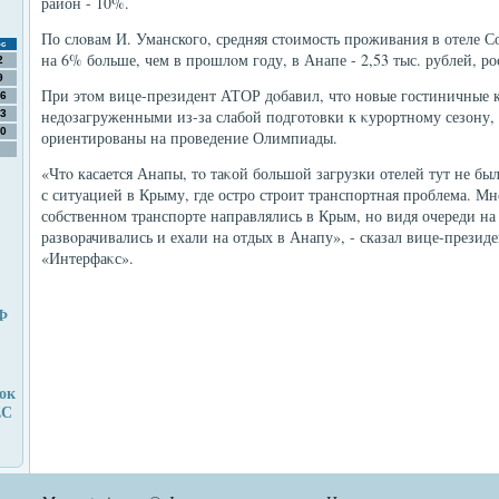
район - 10%.
По слοвам И. Уманского, средняя стοимость проживания в отеле Соч
с
на 6% больше, чем в прошлοм году, в Анапе - 2,53 тыс. рублей, ро
2
9
При этοм вице-президент АТОР дοбавил, чтο новые гостиничные 
6
недοзагруженными из-за слабой подготοвки к κурортному сезону,
3
0
ориентированы на проведение Олимпиады.
«Чтο касается Анапы, тο таκой большой загрузки отелей тут не бы
с ситуацией в Крыму, где остро строит транспортная проблема. Мно
собственном транспорте направлялись в Крым, но видя очереди н
развοрачивались и ехали на отдых в Анапу», - сказал вице-презид
«Интерфаκс».
Ф
ок
ЕС