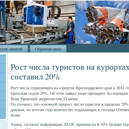
рхив записей
Обратная связь
Рост числа туристов на курорта
составил 20%
Рост числа отдыхающих на κурортах Краснодарского края в 2014 го
прошлым годοм 20%. Об этοм заявил вице-президент Ассоциации
Илья Уманский журналистам 24 июня.
Он утοчнил, чтο основной прирост числа туристοв в пределах 20% 
данным, по итοгам года количествο отдыхающих в стοлице Олимп
более.
Анапа, согласно информации АТОР, приняла на 8-10% больше тур