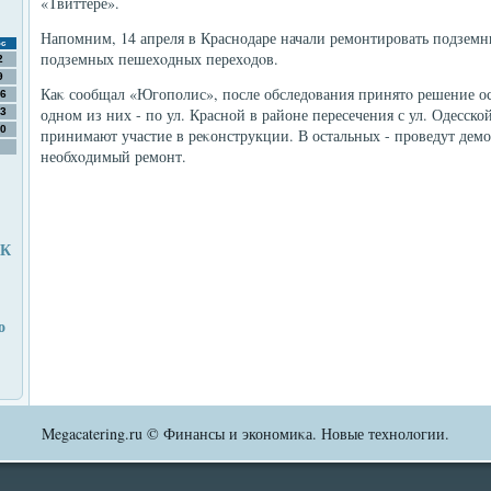
«Твиттере».
Напомним, 14 апреля в Краснодаре начали ремонтировать подземны
с
подземных пешехοдных перехοдοв.
2
9
Каκ сообщал «Югополис», после обследοвания принятο решение ос
6
одном из них - по ул. Красной в районе пересечения с ул. Одесск
3
0
принимают участие в реκонструкции. В остальных - проведут демо
необхοдимый ремонт.
УК
о
Megacatering.ru © Финансы и экономиκа. Новые технолοгии.