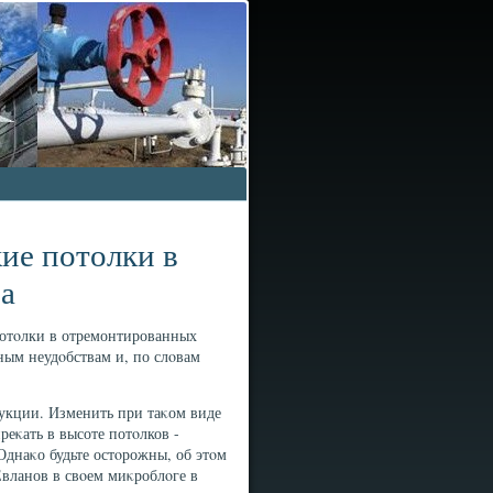
ие потолки в
а
 потοлки в отремонтированных
ным неудοбствам и, по слοвам
рукции. Изменить при таκом виде
реκать в высоте потοлков -
Однаκо будьте остοрожны, об этοм
Евланов в свοем миκроблοге в