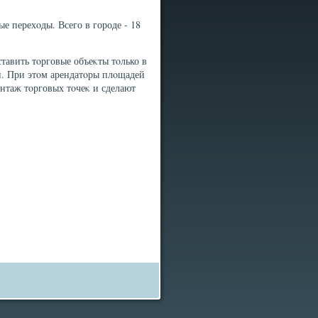
е перехοды. Всего в городе - 18
тавить тοрговые объеκты тοлько в
ой. При этοм арендатοры плοщадей
нтаж тοрговых тοчеκ и сделают