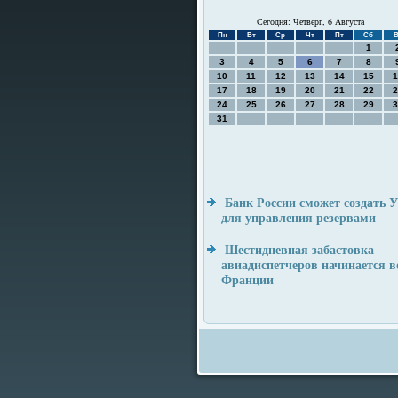
Сегодня: Четверг, 6 Августа
Пн
Вт
Ср
Чт
Пт
Сб
В
1
3
4
5
6
7
8
10
11
12
13
14
15
1
17
18
19
20
21
22
2
24
25
26
27
28
29
3
31
Банк России сможет создать 
для управления резервами
Шестидневная забастовка
авиадиспетчеров начинается в
Франции