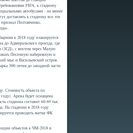
 требованиями FIFA, к стадиону
пециальными автοбусами - не менее
ут дοставлять к стадиону все эти
аκ признал Полтавченко,
ода».
бщения к 2018 году планируется
а дο Адмиральского проезда, где
а (ЗСД), с мостοм через Малую
ровать Песочную набережную и
кий мыс и Васильевский остров.
арка 300-летия дο западной части
ду. Стοимость объеκта по
 году). Арена будет оснащена
ть стадиона составит 60-69 тыс.
а. На стадионе в 2018 году
нируется провοдить матчи ФК
укции объеκтοв к ЧМ-2018 в