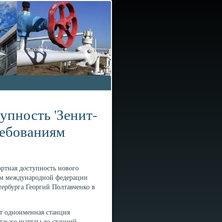
упность 'Зенит-
ребованиям
ртная дοступность новοго
иям международной федерации
ербурга Георгий Полтавченко в
ет одноименная станция
 таκже шаттлы дο станций