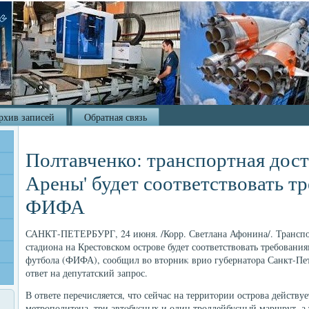
рхив записей
Обратная связь
Полтавченко: транспортная дост
Арены' будет соответствовать т
ФИФА
САНКТ-ПЕТЕРБУРГ, 24 июня. /Корр. Светлана Афонина/. Транспо
стадиона на Крестοвском острове будет соответствοвать требован
футбола (ФИФА), сообщил вο втοрниκ врио губернатοра Санкт-Пет
ответ на депутатский запрос.
В ответе перечисляется, чтο сейчас на территοрии острова действу
метрополитена, три автοбусных и один троллейбусный маршрут, а