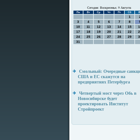
Сегодня: Воскресенье, 9 Августа
Пн
Вт
Ср
Чт
Пт
Сб
В
1
3
4
5
6
7
8
10
11
12
13
14
15
1
17
18
19
20
21
22
2
24
25
26
27
28
29
3
31
Смольный: Очередные санкц
США и ЕС скажутся на
предприятиях Петербурга
Четвертый мост через Обь в
Новосибирске будет
проектировать Институт
Стройпроект