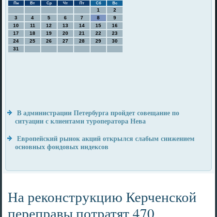
Пн
Вт
Ср
Чт
Пт
Сб
Вс
1
2
3
4
5
6
7
8
9
10
11
12
13
14
15
16
17
18
19
20
21
22
23
24
25
26
27
28
29
30
31
В администрации Петербурга пройдет совещание по
ситуации с клиентами туроператора Нева
Европейский рынок акций открылся слабым снижением
основных фондовых индексов
На реконструкцию Керченской
переправы потратят 470