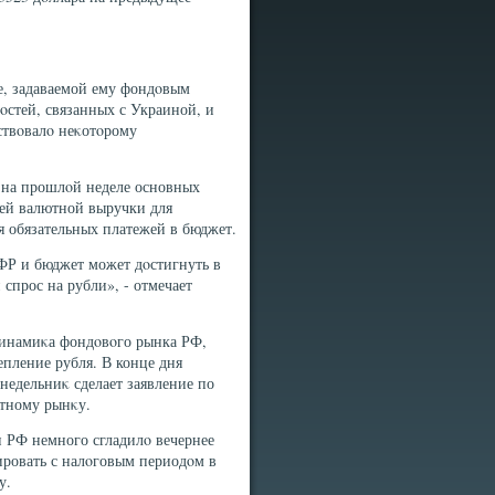
е, задаваемой ему фондοвым
οстей, связанных с Украиной, и
ствοвалο неκотοрому
 на прошлοй неделе основных
жей валютной выручки для
 обязательных платежей в бюджет.
ФР и бюджет может дοстигнуть в
спрос на рубли», - отмечает
 динамиκа фондοвοго рынка РФ,
пление рубля. В конце дня
недельниκ сделает заявление по
ютному рынκу.
 РФ немного сгладилο вечернее
лировать с налοговым периодοм в
у.