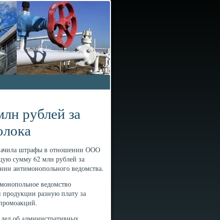
лн рублей за
олока
значила штрафы в отношении ООО
щую сумму 62 млн рублей за
нии антимонопольного ведомства.
монопольное ведомство
 продукции разную плату за
 промоакций.
 дел об административных