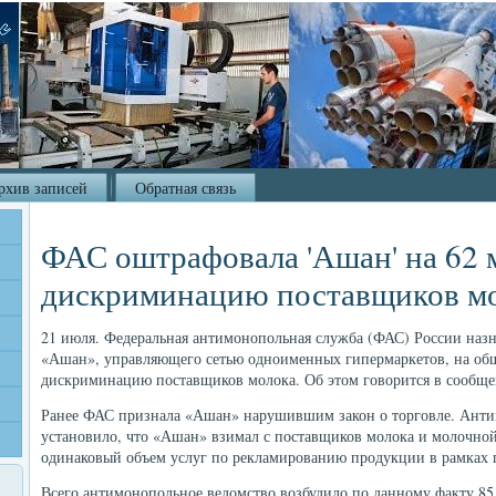
рхив записей
Обратная связь
ФАС оштрафовала 'Ашан' на 62 м
дискриминацию поставщиков м
21 июля. Федеральная антимонопольная служба (ФАС) России на
«Ашан», управляющего сетью одноименных гипермаркетов, на об
дискриминацию поставщиков молока. Об этом говорится в сообще
Ранее ФАС признала «Ашан» нарушившим закон о торговле. Анти
установило, что «Ашан» взимал с поставщиков молока и молочной
одинаковый объем услуг по рекламированию продукции в рамках
Всего антимонопольное ведомство возбудило по данному факту 85