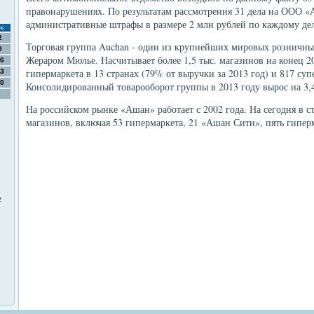
правонарушениях. По результатам рассмотрения 31 дела на ООО 
административные штрафы в размере 2 млн рублей по каждому де
с
2
Торговая группа Auchan - один из крупнейших мировых розничных
9
Жераром Мюлье. Насчитывает более 1,5 тыс. магазинов на конец 20
6
гипермаркета в 13 странах (79% от выручки за 2013 год) и 817 суп
3
0
Консолидированный товарооборот группы в 2013 году вырос на 3,4
На российском рынке «Ашан» работает с 2002 года. На сегодня в ст
магазинов, включая 53 гипермаркета, 21 «Ашан Сити», пять гипер
е