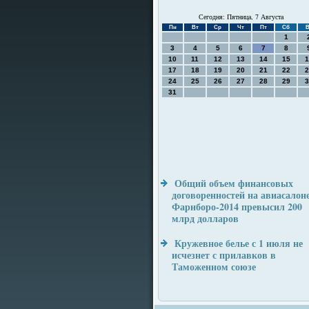
Сегодня: Пятница, 7 Августа
Пн
Вт
Ср
Чт
Пт
Сб
В
1
3
4
5
6
7
8
10
11
12
13
14
15
1
17
18
19
20
21
22
2
24
25
26
27
28
29
3
31
Общий объем финансовых
договоренностей на авиасалон
Фарнборо-2014 превысил 200
млрд долларов
Кружевное белье с 1 июля не
исчезнет с прилавков в
Таможенном союзе