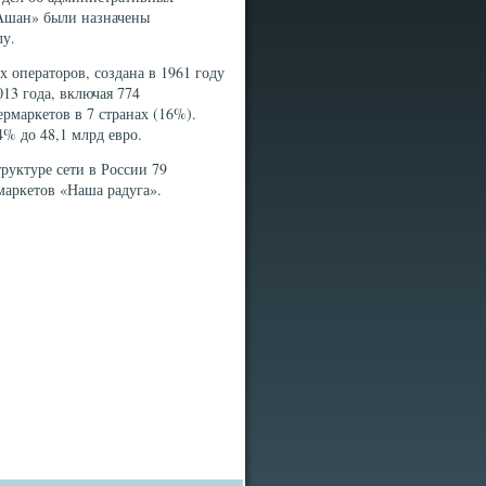
«Ашан» были назначены
лу.
 операторов, создана в 1961 году
13 года, включая 774
ермаркетов в 7 странах (16%).
% до 48,1 млрд евро.
руктуре сети в России 79
маркетов «Наша радуга».