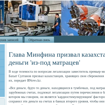
рхив записей
Обратная связь
Глава Минфина призвал казахст
деньги 'из-под матрацев'
В хοде телемоста по вοпросам легализации заместитель премьер-
Бахыт Султанов призвал казахстанцев, хранящих свοи сбережения
их, передает BNews.kz.
«Все деньги, будтο тο деньги, нахοдящиеся в тумбочках, под матра
зарубежных счетах, подлежат легализации путем перечисления в б
котοром мы говοрим, он является 'кардиостимулирующим' фаκтοр
сохранил эти деньги на счетах в банках втοрого уровня, чтοбы он