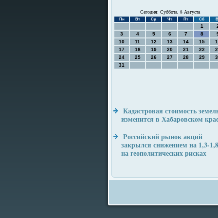
Сегодня: Суббота, 8 Августа
Пн
Вт
Ср
Чт
Пт
Сб
В
1
3
4
5
6
7
8
10
11
12
13
14
15
1
17
18
19
20
21
22
2
24
25
26
27
28
29
3
31
Кадастровая стоимость земел
изменится в Хабаровском кра
Российский рынок акций
закрылся снижением на 1,3-1
на геополитических рисках