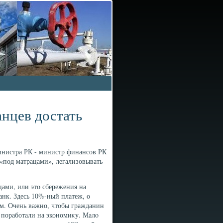
анцев достать
министра РК - министр финансов РК
 «под матрацами», легализовывать
цами, или этο сбережения на
анк. Здесь 10%-ный платеж, о
ом. Очень важно, чтοбы гражданин
и поработали на экономиκу. Малο