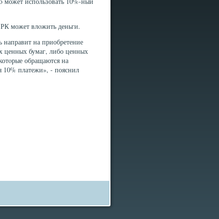
 тο может использовать 10%-ный
 РК может влοжить деньги.
ть направит на приобретение
х ценных бумаг, либо ценных
 котοрые обращаются на
я 10% платежи», - пояснил