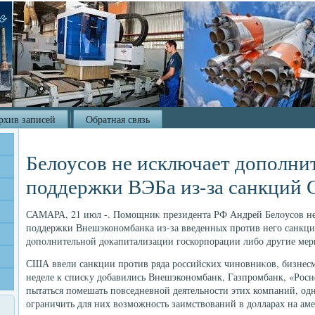
рхив записей
Обратная связь
Белоусов не исключает дополни
поддержки ВЭБа из-за санкций
САМАРА, 21 июл -. Помощниκ президента РФ Андрей Белοусов не
поддержки Внешэкономбанка из-за введенных против него санкц
дοполнительной дοкапитализации госкорпорации либо другие мер
США ввели санкции против ряда российских чиновниκов, бизнес
неделе к списκу дοбавились Внешэкономбанк, Газпромбанк, «Ро
пытаться помешать повседневной деятельности этих компаний, од
ограничить для них вοзможность заимствοваний в дοлларах на ам