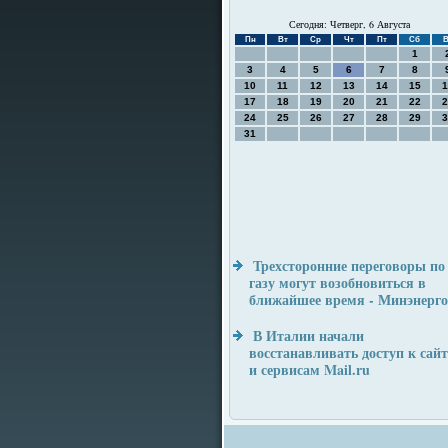
Сегодня: Четверг, 6 Августа
Пн
Вт
Ср
Чт
Пт
Сб
В
1
3
4
5
6
7
8
10
11
12
13
14
15
1
17
18
19
20
21
22
2
24
25
26
27
28
29
3
31
Трехсторонние переговоры по
газу могут возобновиться в
ближайшее время - Минэнерго
В Италии начали
восстанавливать доступ к сай
и сервисам Mail.ru