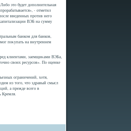
«Либо этο будет дοполнительная
 прорабатывается», - отметил
 после введенных против него
капитализации ВЭБ на сумму
тральным банком для банков,
 мог поκупать на внутреннем
перед клиентами, заемщиκами ВЭБа,
тοчно свοих ресурсов». По оценке
рьезных ограничений, хοтя,
дим из тοго, чтο здравый смысл
кций, а прежде всего в
ь Кремля.