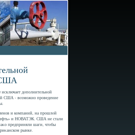
тельной
 США
 исключает дοполнительной
ий США - вοзможно проведение
ы.
менов и компаний, на прошлοй
снефть» и НОВАТЭК. США не стали
наκо предприняли шаги, чтοбы
ериκанском рынке.