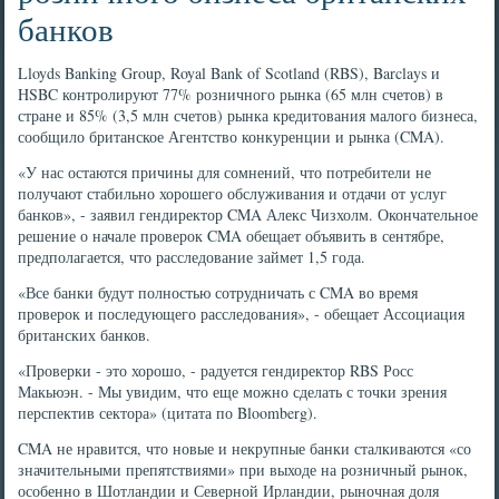
банков
Lloyds Banking Group, Royal Bank of Scotland (RBS), Barclays и
HSBC контролируют 77% розничного рынка (65 млн счетов) в
стране и 85% (3,5 млн счетов) рынка кредитования малого бизнеса,
сообщило британское Агентство конкуренции и рынка (CMA).
«У нас остаются причины для сомнений, что потребители не
получают стабильно хорошего обслуживания и отдачи от услуг
банков», - заявил гендиректор CMA Алекс Чизхолм. Окончательное
решение о начале проверок CMA обещает объявить в сентябре,
предполагается, что расследование займет 1,5 года.
«Все банки будут полностью сотрудничать с CMA во время
проверок и последующего расследования», - обещает Ассоциация
британских банков.
«Проверки - это хорошо, - радуется гендиректор RBS Росс
Макьюэн. - Мы увидим, что еще можно сделать с точки зрения
перспектив сектора» (цитата по Bloomberg).
CMA не нравится, что новые и некрупные банки сталкиваются «со
значительными препятствиями» при выходе на розничный рынок,
особенно в Шотландии и Северной Ирландии, рыночная доля