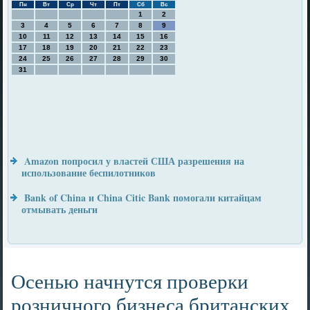
Пн
Вт
Ср
Чт
Пт
Сб
Вс
1
2
3
4
5
6
7
8
9
10
11
12
13
14
15
16
17
18
19
20
21
22
23
24
25
26
27
28
29
30
31
Amazon попросил у властей США разрешения на
использование беспилотников
Bank of China и China Citic Bank помогали китайцам
отмывать деньги
Осенью начнутся проверки
розничного бизнеса британских