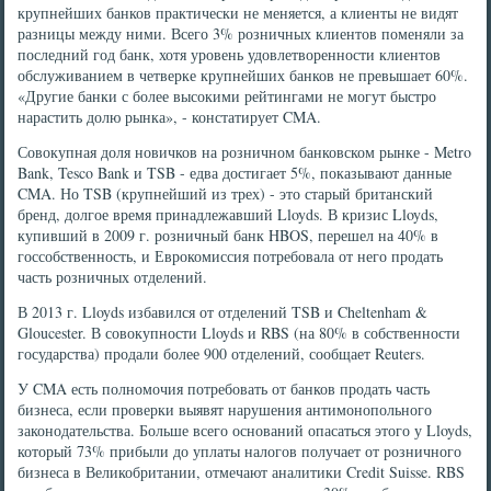
крупнейших банков практически не меняется, а клиенты не видят
разницы между ними. Всего 3% розничных клиентов поменяли за
последний год банк, хотя уровень удовлетворенности клиентов
обслуживанием в четверке крупнейших банков не превышает 60%.
«Другие банки с более высокими рейтингами не могут быстро
нарастить долю рынка», - констатирует CMA.
Совокупная доля новичков на розничном банковском рынке - Metro
Bank, Tesco Bank и TSB - едва достигает 5%, показывают данные
CMA. Но TSB (крупнейший из трех) - это старый британский
бренд, долгое время принадлежавший Lloyds. В кризис Lloyds,
купивший в 2009 г. розничный банк HBOS, перешел на 40% в
госсобственность, и Еврокомиссия потребовала от него продать
часть розничных отделений.
В 2013 г. Lloyds избавился от отделений TSB и Cheltenham &
Gloucester. В совокупности Lloyds и RBS (на 80% в собственности
государства) продали более 900 отделений, сообщает Reuters.
У CMA есть полномочия потребовать от банков продать часть
бизнеса, если проверки выявят нарушения антимонопольного
законодательства. Больше всего оснований опасаться этого у Lloyds,
который 73% прибыли до уплаты налогов получает от розничного
бизнеса в Великобритании, отмечают аналитики Credit Suisse. RBS