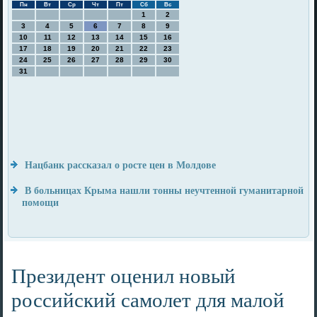
Пн
Вт
Ср
Чт
Пт
Сб
Вс
1
2
3
4
5
6
7
8
9
10
11
12
13
14
15
16
17
18
19
20
21
22
23
24
25
26
27
28
29
30
31
Нацбанк рассказал о росте цен в Молдове
В больницах Крыма нашли тонны неучтенной гуманитарной
помощи
Президент оценил новый
российский самолет для малой