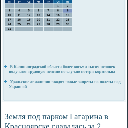
Пн
Вт
Ср
Чт
Пт
Сб
Вс
1
2
3
4
5
6
7
8
9
10
11
12
13
14
15
16
17
18
19
20
21
22
23
24
25
26
27
28
29
30
31
В Калининградской области более восьми тысяч человек
получают трудовую пенсию по случаю потери кормильца
Уральские авиалинии вводят новые запреты на полеты над
Украиной
Земля под парком Гагарина в
Красноярске сдавалась за 2