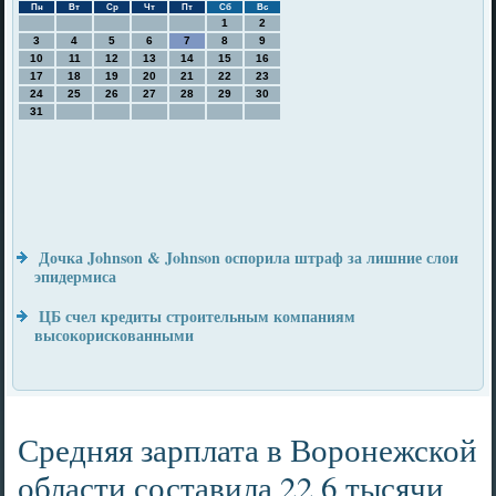
Пн
Вт
Ср
Чт
Пт
Сб
Вс
1
2
3
4
5
6
7
8
9
10
11
12
13
14
15
16
17
18
19
20
21
22
23
24
25
26
27
28
29
30
31
Дочка Johnson & Johnson оспорила штраф за лишние слои
эпидермиса
ЦБ счел кредиты строительным компаниям
высокорискованными
Средняя зарплата в Воронежской
области составила 22,6 тысячи