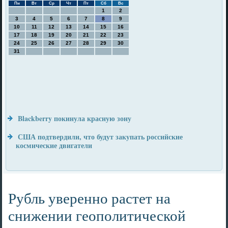
Пн
Вт
Ср
Чт
Пт
Сб
Вс
1
2
3
4
5
6
7
8
9
10
11
12
13
14
15
16
17
18
19
20
21
22
23
24
25
26
27
28
29
30
31
Blackberry покинула красную зону
США подтвердили, что будут закупать российские
космические двигатели
Рубль уверенно растет на
снижении геополитической