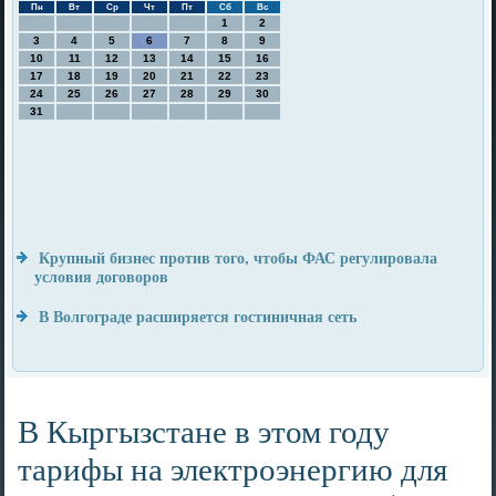
Пн
Вт
Ср
Чт
Пт
Сб
Вс
1
2
3
4
5
6
7
8
9
10
11
12
13
14
15
16
17
18
19
20
21
22
23
24
25
26
27
28
29
30
31
Крупный бизнес против того, чтобы ФАС регулировала
условия договоров
В Волгограде расширяется гостиничная сеть
В Кыргызстане в этом году
тарифы на электроэнергию для