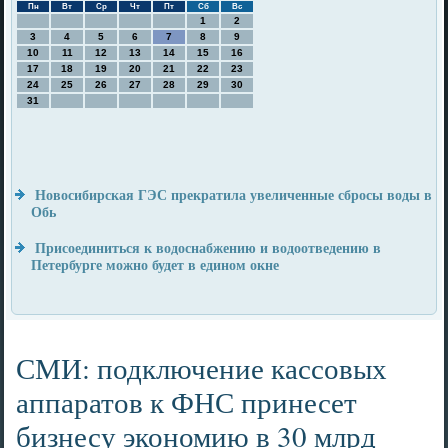
Пн
Вт
Ср
Чт
Пт
Сб
Вс
1
2
3
4
5
6
7
8
9
10
11
12
13
14
15
16
17
18
19
20
21
22
23
24
25
26
27
28
29
30
31
Новосибирская ГЭС прекратила увеличенные сбросы воды в
Обь
Присоединиться к водоснабжению и водоотведению в
Петербурге можно будет в едином окне
СМИ: подключение кассовых
аппаратов к ФНС принесет
бизнесу экономию в 30 млрд