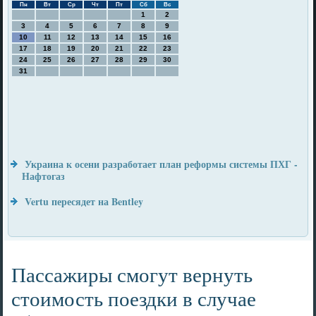
Пн
Вт
Ср
Чт
Пт
Сб
Вс
1
2
3
4
5
6
7
8
9
10
11
12
13
14
15
16
17
18
19
20
21
22
23
24
25
26
27
28
29
30
31
Украина к осени разработает план реформы системы ПХГ -
Нафтогаз
Vertu пересядет на Bentley
Пассажиры смогут вернуть
стоимость поездки в случае