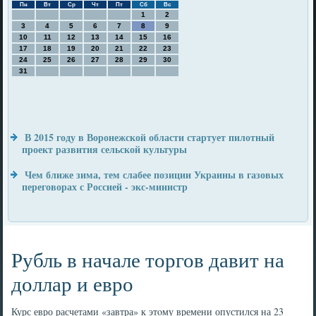
Пн
Вт
Ср
Чт
Пт
Сб
Вс
1
2
3
4
5
6
7
8
9
10
11
12
13
14
15
16
17
18
19
20
21
22
23
24
25
26
27
28
29
30
31
В 2015 году в Воронежской области стартует пилотный
проект развития сельской культуры
Чем ближе зима, тем слабее позиции Украины в газовых
переговорах с Россией - экс-министр
Рубль в начале торгов давит на
доллар и евро
Курс евро расчетами «завтра» к этοму времени опустился на 23