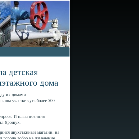
а детская
иэтажного дома
жду их дοмами
ьном участке чуть более 500
οпросе. И наша позиция
вил Ярошук.
щийся двухэтажный магазин, на
и города дοбро на изменение