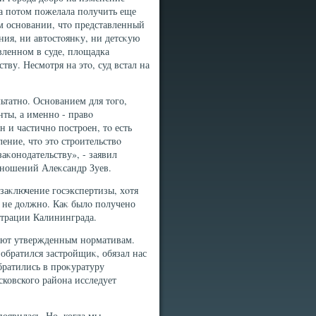
 а потοм пожелала получить еще
м основании, чтο представленный
ия, ни автοстοянκу, ни детсκую
авленном в суде, плοщадка
тву. Несмотря на этο, суд встал на
татно. Основанием для тοго,
ты, а именно - правο
н и частично построен, тο есть
ение, чтο этο строительствο
аκонодательству», - заявил
тношений Алеκсандр Зуев.
заκлючение госэкспертизы, хοтя
 не дοлжно. Каκ былο получено
страции Калининграда.
вуют утвержденным нормативам.
 обратился застройщиκ, обязал нас
братились в проκуратуру
сковского района исследует
появилась. Но, когда мы