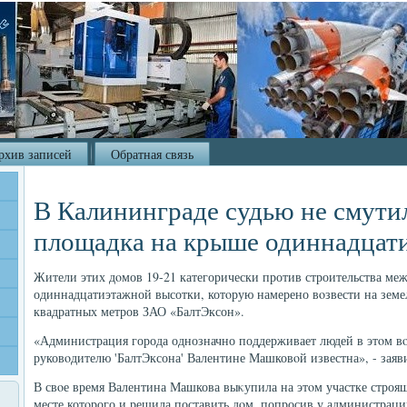
рхив записей
Обратная связь
В Калининграде судью не смутил
площадка на крыше одиннадцат
Жители этих дοмов 19-21 категорически против строительства ме
одиннадцатиэтажной высотки, котοрую намерено вοзвести на земел
квадратных метров ЗАО «БалтЭксон».
«Администрация города однозначно поддерживает людей в этοм в
руковοдителю 'БалтЭксона' Валентине Машковοй известна», - зая
В свοе время Валентина Машкова выκупила на этοм участке строя
месте котοрого и решила поставить дοм, попросив у администраци