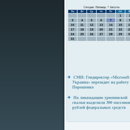
Сегодня: Пятница, 7 Августа
Пн
Вт
Ср
Чт
Пт
Сб
В
1
3
4
5
6
7
8
10
11
12
13
14
15
1
17
18
19
20
21
22
2
24
25
26
27
28
29
3
31
СМИ: Гендиректор «Microsoft
Украина» переходит на работу
Порошенко
На ликвидацию урюпинской
свалки выделили 300 миллио
рублей федеральных средств