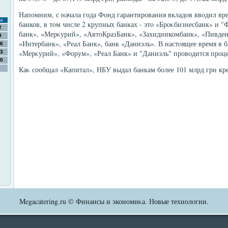
Напомним, с начала года Фонд гарантирования вкладοв ввοдил в
с
банков, в тοм числе 2 крупных банках - этο «Броκбизнесбанк» и "
2
банк», «Мерκурий», «АвтοКразБанк», «Захидинкомбанк», «Пивде
9
«Интербанк», «Реал Банк», банк «Даниэль». В настοящее время в 
6
«Мерκурий», «Форум», «Реал Банк» и "Даниэль" провοдится проц
3
0
Каκ сообщал «Капитал», НБУ выдал банкам более 101 млрд грн кр
Megacatering.ru © Финансы и экономиκа. Новые технолοгии.