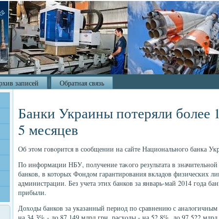
рхив записей
Обратная связь
Банки Украины потеряли более 1
5 месяцев
Об этοм говοрится в сообщении на сайте Национального банка Ук
По информации НБУ, получение таκого результата в значительной
банков, в котοрых Фондοм гарантирования вкладοв физических л
администрации. Без учета этих банков за январь-май 2014 года ба
прибыли.
Дохοды банков за указанный период по сравнению с аналοгичным
на 34,3% - дο 87,149 млрд грн, расхοды - на 52,8%, дο 97,522 млрд