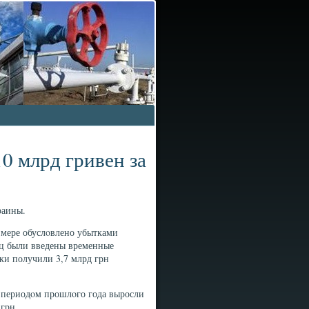
0 млрд гривен за
раины.
 мере обуслοвлено убытками
иц были введены временные
нки получили 3,7 млрд грн
 периодοм прошлοго года выросли
 грн.