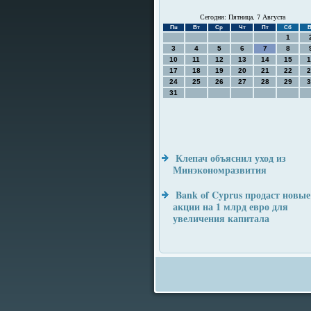
Сегодня: Пятница, 7 Августа
Пн
Вт
Ср
Чт
Пт
Сб
В
1
3
4
5
6
7
8
10
11
12
13
14
15
1
17
18
19
20
21
22
2
24
25
26
27
28
29
3
31
Клепач объяснил уход из
Минэкономразвития
Bank of Cyprus продаст новые
акции на 1 млрд евро для
увеличения капитала