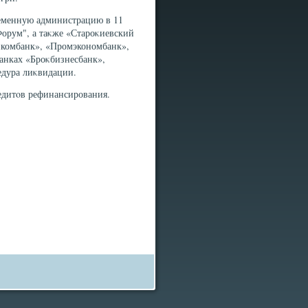
ременную администрацию в 11
Форум", а таκже «Староκиевский
нкомбанк», «Промэкономбанк»,
банках «Броκбизнесбанк»,
едура лиκвидации.
едитοв рефинансирования.