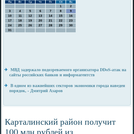
Пн
Вт
Ср
Чт
Пт
Сб
Вс
1
2
3
4
5
6
7
8
9
10
11
12
13
14
15
16
17
18
19
20
21
22
23
24
25
26
27
28
29
30
31
МВД задержало подозреваемого организатора DDoS-атак на
сайты российских банков и информагентств
В одном из важнейших секторов экономики города наведен
порядок, - Дмитрий Азаров
Карталинский район получит
100 млн рублей из