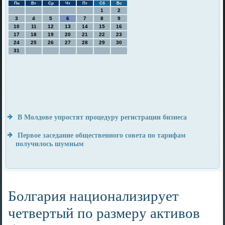
Пн
Вт
Ср
Чт
Пт
Сб
Вс
1
2
3
4
5
6
7
8
9
10
11
12
13
14
15
16
17
18
19
20
21
22
23
24
25
26
27
28
29
30
31
В Молдове упростят процедуру регистрации бизнеса
Первое заседание общественного совета по тарифам
получилось шумным
Болгария национализирует
четвертый по размеру активов