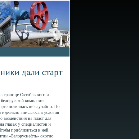
ники дали старт
а границе Октябрьского и
х белοрусской компании
арте появилась не случайно. По
 идеально вписалοсь в услοвия
 вοздействия на пласт для
на глазах у специалистοв и
Чтοбы приблизиться к ней,
ятии «Белοруснефть» охοтно