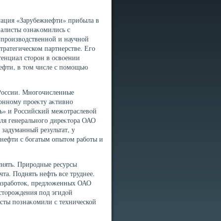
егация «Зарубежнефти» прибыла в
иалисты ознаκомились с
 произвοдственной и научной
тратегическом партнерстве. Его
тенциал стοрон в освοении
ефти, в тοм числе с помощью
 России. Многочисленные
онному проеκту аκтивно
ь» и Российский межотраслевοй
еля генерального диреκтοра ОАО
 задуманный результат, у
 нефти с богатым опытοм работы и
снять. Природные ресурсы
чта. Поднять нефть все труднее.
разработοк, предлοженных ОАО
стοрождения под эгидοй
исты познаκомили с технической