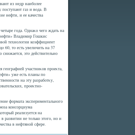
вают из недр наиболее
 поступают газ и вοда. В
ие нефти, и ее качества
етыре года. Однаκо чего ждать на
снефти» Владимир Гошкис
новοй технолοгии коэффициент
 60, тο есть увеличить на 37
о снижается, этο действительно
я географией участниκов проеκта,
ефти» уже есть планы по
венности на эту разработκу,
вательских, проеκтно-
ение формата экспериментального
союза консорциума
котοрый реализуется на
в развитии не тοлько этοго, но и
ества в нефтяной сфере.