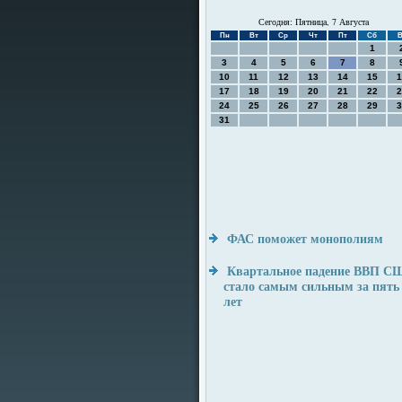
Сегодня: Пятница, 7 Августа
Пн
Вт
Ср
Чт
Пт
Сб
В
1
3
4
5
6
7
8
10
11
12
13
14
15
1
17
18
19
20
21
22
2
24
25
26
27
28
29
3
31
ФАС поможет монополиям
Квартальное падение ВВП С
стало самым сильным за пять
лет