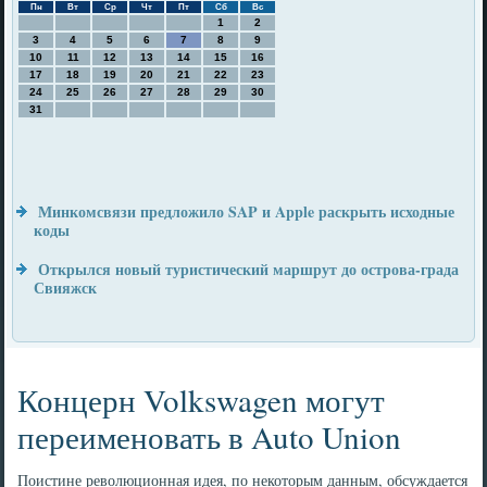
Пн
Вт
Ср
Чт
Пт
Сб
Вс
1
2
3
4
5
6
7
8
9
10
11
12
13
14
15
16
17
18
19
20
21
22
23
24
25
26
27
28
29
30
31
Минкомсвязи предложило SAP и Apple раскрыть исходные
коды
Открылся новый туристический маршрут до острова-града
Свияжск
Концерн Volkswagen могут
переименовать в Auto Union
Поистине революционная идея, по некоторым данным, обсуждается