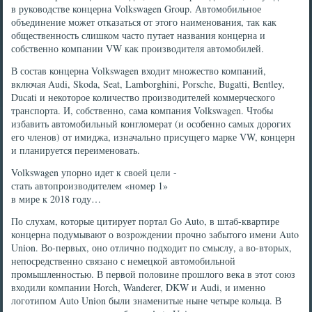
в руководстве концерна Volkswagen Group. Автомобильное
объединение может отказаться от этого наименования, так как
общественность слишком часто путает названия концерна и
собственно компании VW как производителя автомобилей.
В состав концерна Volkswagen входит множество компаний,
включая Audi, Skoda, Seat, Lamborghini, Porsche, Bugatti, Bentley,
Ducati и некоторое количество производителей коммерческого
транспорта. И, собственно, сама компания Volkswagen. Чтобы
избавить автомобильный конгломерат (и особенно самых дорогих
его членов) от имиджа, изначально присущего марке VW, концерн
и планируется переименовать.
Volkswagen упорно идет к своей цели -
стать автопроизводителем «номер 1»
в мире к 2018 году…
По слухам, которые цитирует портал Go Auto, в штаб-квартире
концерна подумывают о возрождении прочно забытого имени Auto
Union. Во-первых, оно отлично подходит по смыслу, а во-вторых,
непосредственно связано с немецкой автомобильной
промышленностью. В первой половине прошлого века в этот союз
входили компании Horch, Wanderer, DKW и Audi, и именно
логотипом Auto Union были знаменитые ныне четыре кольца. В