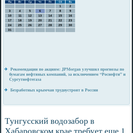
Пн
Вт
Ср
Чт
Пт
Сб
Вс
1
2
3
4
5
6
7
8
9
10
11
12
13
14
15
16
17
18
19
20
21
22
23
24
25
26
27
28
29
30
31
Рекомендации по акциям: JPMorgan улучшил прогнозы по
бумагам нефтяных компаний, за исключением “Роснефти” и
Сургутнефтегаза
Безработных крымчан трудоустроят в России
Тунгусский водозабор в
Хабаровском крае требует еще 1