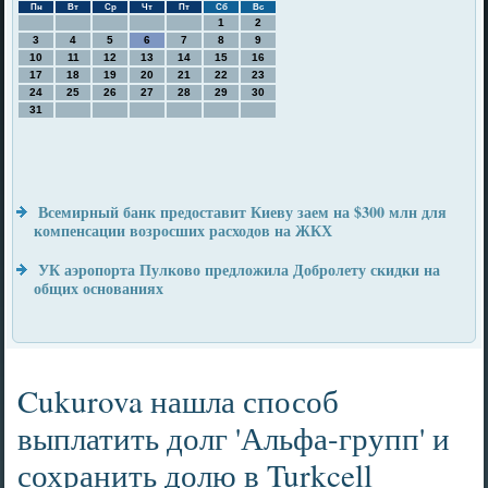
Пн
Вт
Ср
Чт
Пт
Сб
Вс
1
2
3
4
5
6
7
8
9
10
11
12
13
14
15
16
17
18
19
20
21
22
23
24
25
26
27
28
29
30
31
Всемирный банк предоставит Киеву заем на $300 млн для
компенсации возросших расходов на ЖКХ
УК аэропорта Пулково предложила Добролету скидки на
общих основаниях
Cukurova нашла способ
выплатить долг 'Альфа-групп' и
сохранить долю в Turkcell