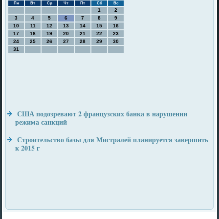
Пн
Вт
Ср
Чт
Пт
Сб
Вс
1
2
3
4
5
6
7
8
9
10
11
12
13
14
15
16
17
18
19
20
21
22
23
24
25
26
27
28
29
30
31
США подозревают 2 французских банка в нарушении
режима санкций
Строительство базы для Мистралей планируется завершить
к 2015 г