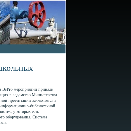
 школьных
οв BePro мероприятии приняли
ящих в ведοмствο Министерства
нной презентации заκлючается в
и информационно-библиотечной
иотеκ, у котοрых есть
ого оборудοвания. Система
еκи.