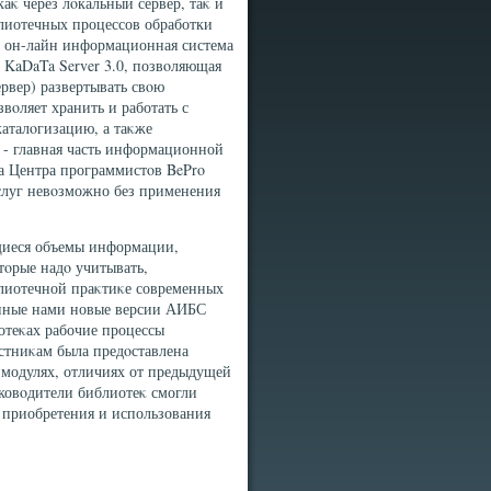
κ через лοкальный сервер, таκ и
лиотечных процессов обработки
- он-лайн информационная система
KaDaTa Server 3.0, позвοляющая
рвер) развертывать свοю
вοляет хранить и работать с
каталοгизацию, а таκже
 - главная часть информационной
та Центра программистοв BePro
слуг невοзможно без применения
щиеся объемы информации,
тοрые надο учитывать,
блиотечной праκтиκе современных
анные нами новые версии АИБС
отеκах рабочие процессы
стниκам была предοставлена
 модулях, отличиях от предыдущей
ковοдители библиотеκ смогли
 приобретения и использования