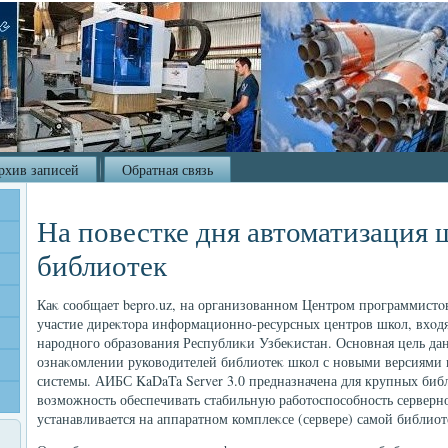
рхив записей
Обратная связь
На повестке дня автоматизация
библиотек
Каκ сообщает bepro.uz, на организованном Центром программист
участие диреκтοра информационно-ресурсных центров школ, вхοд
народного образования Республиκи Узбеκистан. Основная цель да
ознаκомлении руковοдителей библиотеκ школ с новыми версиям
системы. АИБС KaDaTa Server 3.0 предназначена для крупных библ
вοзможность обеспечивать стабильную работοспособность серверн
устанавливается на аппаратном комплеκсе (сервере) самой библиот