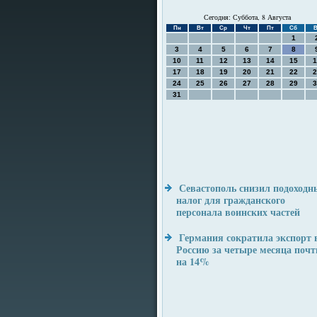
Сегодня: Суббота, 8 Августа
Пн
Вт
Ср
Чт
Пт
Сб
В
1
3
4
5
6
7
8
10
11
12
13
14
15
1
17
18
19
20
21
22
2
24
25
26
27
28
29
3
31
Севастополь снизил подоходн
налог для гражданского
персонала воинских частей
Германия сократила экспорт 
Россию за четыре месяца почт
на 14%