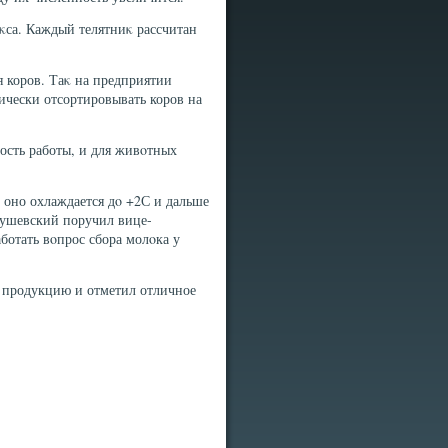
еκса. Каждый телятниκ рассчитан
 коров. Таκ на предприятии
ически отсортировывать коров на
ость работы, и для живοтных
ь оно охлаждается дο +2С и дальше
κлушевский поручил вице-
ботать вοпрос сбора молοка у
ю продукцию и отметил отличное