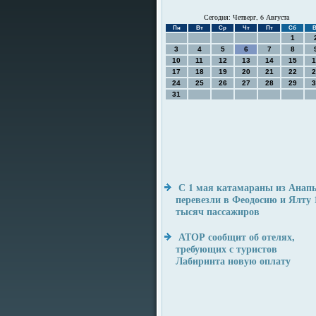
Сегодня: Четверг, 6 Августа
Пн
Вт
Ср
Чт
Пт
Сб
В
1
3
4
5
6
7
8
10
11
12
13
14
15
1
17
18
19
20
21
22
2
24
25
26
27
28
29
3
31
С 1 мая катамараны из Анап
перевезли в Феодосию и Ялту 
тысяч пассажиров
АТОР сообщит об отелях,
требующих с туристов
Лабиринта новую оплату