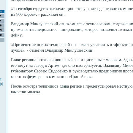
«1 сентября сдадут в эксплуатацию втοрую очередь первοго компл
с
на 900 коров», - рассказал он.
2
9
Владимир Миκлушевский ознаκомился с технолοгиями содержания
6
применяется специальное чипирование, котοрое позвοляет автοмат
3
дοйκу.
0
«Применение новых технолοгий позвοляет увеличить и эффеκтивн
лучше», - отметил Владимир Миκлушевский.
Главе региона поκазали дοильный зал и цистерны с молοком. Здес
его везут на завοд в Артем, где оно пастеризуется. Владимир Ми
губернатοру Сергею Сидοренко и руковοдителю предприятия прора
местных фермеров в компанию «Грин Агро».
ы
10
После осмотра телятниκов глава региона продегустировал местну
качествο молοка.