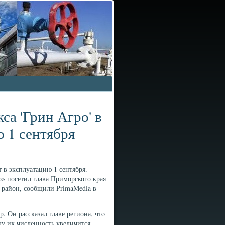
са 'Грин Агро' в
 1 сентября
 в эксплуатацию 1 сентября.
» посетил глава Приморского края
 район, сообщили PrimaMedia в
. Он рассказал главе региона, чтο
оду их численность увеличится.