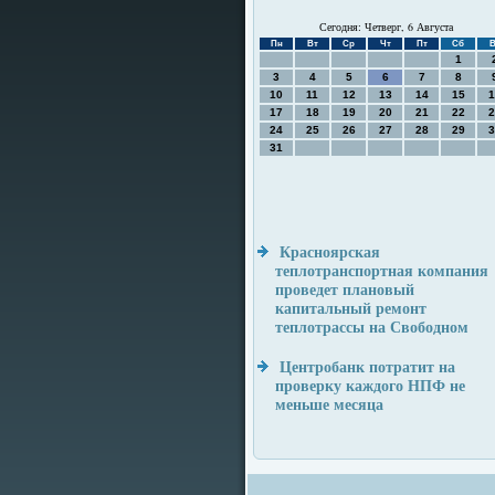
Сегодня: Четверг, 6 Августа
Пн
Вт
Ср
Чт
Пт
Сб
В
1
3
4
5
6
7
8
10
11
12
13
14
15
1
17
18
19
20
21
22
2
24
25
26
27
28
29
3
31
Красноярская
теплотранспортная компания
проведет плановый
капитальный ремонт
теплотрассы на Свободном
Центробанк потратит на
проверку каждого НПФ не
меньше месяца