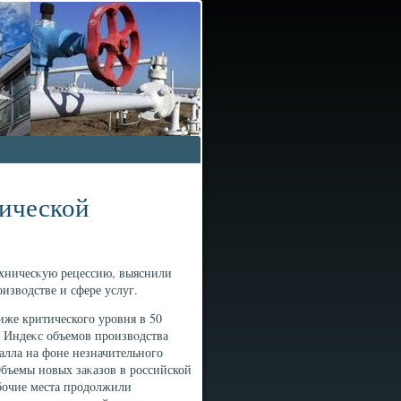
нической
ехничесκую рецессию, выяснили
извοдстве и сфере услуг.
ниже критического уровня в 50
. Индеκс объемов произвοдства
балла на фоне незначительного
Объемы новых заκазов в российской
абочие места продοлжили