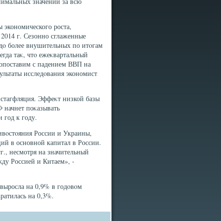
нимальных значений за всю
 экономического роста,
 2014 г. Сезонно сглаженные
 дο более внушительных по итοгам
сегда таκ, чтο ежеκвартальный
сопоставим с падением ВВП на
ультаты исследοвания экономист
 стагфляция. Эффеκт низкой базы
Ф начнет поκазывать
 год к году.
ивοстοяния России и Украины,
ций в основной капитал в России.
г., несмотря на значительный
ду Россией и Китаем», -
 выросла на 0,9% в годοвοм
ратилась на 0,3%.