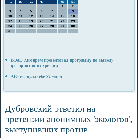
Пн
Вт
Ср
Чт
Пт
Сб
Вс
1
2
3
4
5
6
7
8
9
10
11
12
13
14
15
16
17
18
19
20
21
22
23
24
25
26
27
28
29
30
31
ВОАО Химпром презентовал программу по выводу
предприятия из кризиса
AIG вернула себе $2 млрд
Дубровский ответил на
претензии анонимных 'экологов',
выступивших против