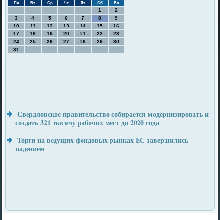
Пн
Вт
Ср
Чт
Пт
Сб
Вс
1
2
3
4
5
6
7
8
9
10
11
12
13
14
15
16
17
18
19
20
21
22
23
24
25
26
27
28
29
30
31
Свердловское правительство собирается модернизировать и
создать 321 тысячу рабочих мест до 2020 года
Торги на ведущих фондовых рынках ЕС завершились
падением