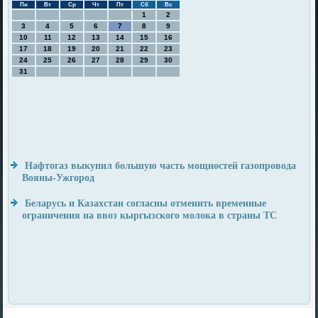
Пн
Вт
Ср
Чт
Пт
Сб
Вс
1
2
3
4
5
6
7
8
9
10
11
12
13
14
15
16
17
18
19
20
21
22
23
24
25
26
27
28
29
30
31
Нафтогаз выкупил большую часть мощностей газопровода
Вояны-Ужгород
Беларусь и Казахстан согласны отменить временные
ограничения на ввоз кыргызского молока в страны ТС