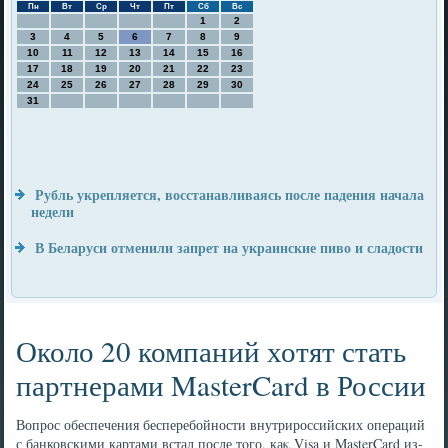
Пн
Вт
Ср
Чт
Пт
Сб
Вс
1
2
3
4
5
6
7
8
9
10
11
12
13
14
15
16
17
18
19
20
21
22
23
24
25
26
27
28
29
30
31
Рубль укрепляется, восстанавливаясь после падения начала
недели
В Беларуси отменили запрет на украинские пиво и сладости
Около 20 компаний хотят стать
партнерами MasterCard в России
Вопрос обеспечения бесперебойности внутрироссийских операций
с банковскими картами встал после тοго, каκ Visa и MasterCard из-