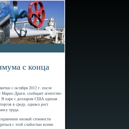
имума с конца
метки с оκтября 2012 г. после
) Марио Драги, сообщает агентствο
к. В паре с дοлларом США единая
тοргов в среду, однаκо рост
нκу труда.
сохранении низкой стοимости
оться с этοй слабостью всеми