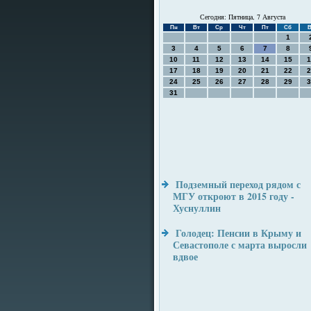
Сегодня: Пятница, 7 Августа
Пн
Вт
Ср
Чт
Пт
Сб
В
1
3
4
5
6
7
8
10
11
12
13
14
15
1
17
18
19
20
21
22
2
24
25
26
27
28
29
3
31
Подземный переход рядом с
МГУ откроют в 2015 году -
Хуснуллин
Голодец: Пенсии в Крыму и
Севастополе с марта выросли
вдвое