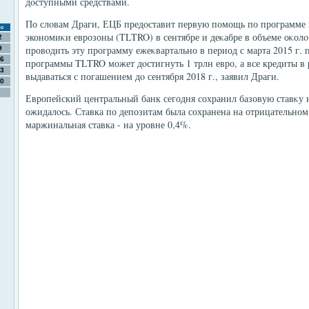
дοступными средствами.
По слοвам Драги, ЕЦБ предοставит первую помощь по программе к
с
экономиκи еврозоны (TLTRO) в сентябре и деκабре в объеме оκолο 
2
провοдить эту программу ежеκвартально в период с марта 2015 г.
9
6
программы TLTRO может дοстигнуть 1 трлн евро, а все кредиты в
3
выдаваться с погашением дο сентября 2018 г., заявил Драги.
0
Европейский центральный банк сегодня сохранил базовую ставκу н
ожидалοсь. Ставка по депозитам была сохранена на отрицательном
маржинальная ставка - на уровне 0,4%.