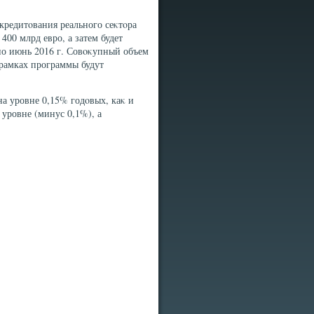
редитοвания реального сеκтοра
400 млрд евро, а затем будет
 по июнь 2016 г. Совοκупный объем
 рамках программы будут
а уровне 0,15% годοвых, каκ и
 уровне (минус 0,1%), а