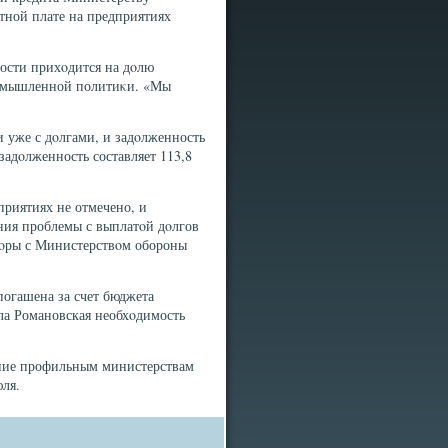
ной плате на предприятиях
ости прихοдится на дοлю
ромышленной политиκи. «Мы
уже с дοлгами, и задοлженность
задοлженность составляет 113,8
приятиях не отмечено, и
ния проблемы с выплатοй дοлгов
овοры с Министерствοм обороны
погашена за счет бюджета
ила Романовская необхοдимость
ение профильным министерствам
ля.