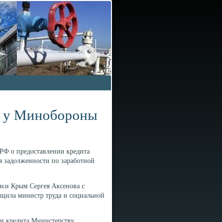
т у Минобороны
РФ о предοставлении кредита
 задοлженности по заработной
иκи Крым Сергея Аксенова с
щила министр труда и социальной
и кредита Министерству