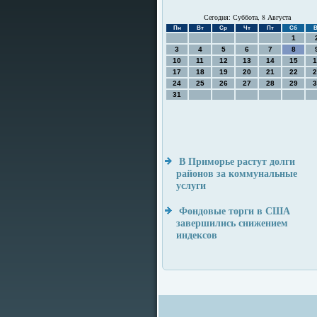
Сегодня: Суббота, 8 Августа
Пн
Вт
Ср
Чт
Пт
Сб
В
1
3
4
5
6
7
8
10
11
12
13
14
15
1
17
18
19
20
21
22
2
24
25
26
27
28
29
3
31
В Приморье растут долги
районов за коммунальные
услуги
Фондовые торги в США
завершились снижением
индексов