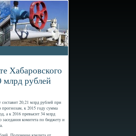
те Хабаровского
0 млрд рублей
 составит 20,21 млрд рублей при
 прогнозам, к 2015 году сумма
рд, а к 2016 превысит 34 млрд
о заседания комитета по бюджету и
a.
блей. Получение кредита от