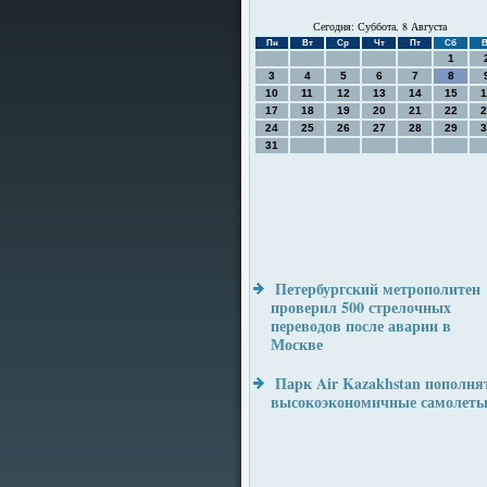
Сегодня: Суббота, 8 Августа
Пн
Вт
Ср
Чт
Пт
Сб
В
1
3
4
5
6
7
8
10
11
12
13
14
15
1
17
18
19
20
21
22
2
24
25
26
27
28
29
3
31
Петербургский метрополитен
проверил 500 стрелочных
переводов после аварии в
Москве
Парк Air Kazakhstan пополня
высокоэкономичные самолет