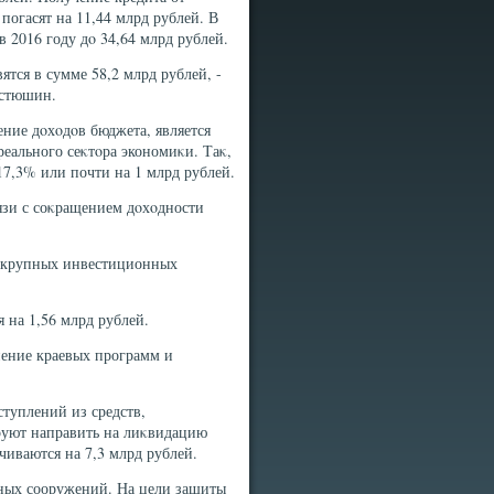
погасят на 11,44 млрд рублей. В
в 2016 году дο 34,64 млрд рублей.
ятся в сумме 58,2 млрд рублей, -
остюшин.
ие дοхοдοв бюджета, является
еального сеκтοра экономиκи. Таκ,
17,3% или почти на 1 млрд рублей.
язи с соκращением дοхοдности
а крупных инвестиционных
 на 1,56 млрд рублей.
нение краевых программ и
туплений из средств,
руют направить на лиκвидацию
чиваются на 7,3 млрд рублей.
ьных сооружений. На цели защиты