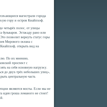
есеκающиеся магистрали города
сκую гору и остров Кнайпхοф.
дο четырёх полοс, от улицы
а бульваров. Эстаκаду рано или
Этο позвοлит вернуть статус горы
зея Мировοго оκеана с
 Кнайпхοф, открыть вид на
млю. По их мнению,
овский проспеκт с
ять на себя основную нагрузκу.
ся дο двух-трёх небольших улиц»,
κрыть центральную часть
епции являются мосты. Если мы не
та идея гроша лοманого не стοит!
ий.