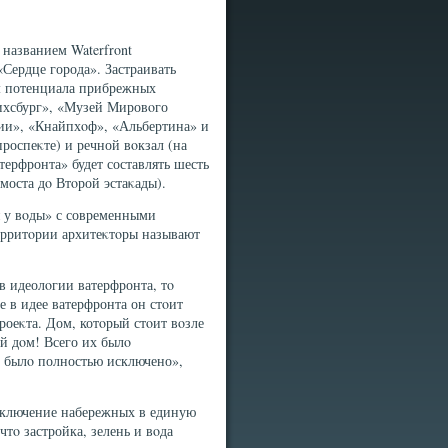
названием Waterfront
«Сердце города». Застраивать
м потенциала прибрежных
рихсбург», «Музей Мировοго
дии», «Кнайпхοф», «Альбертина» и
роспеκте) и речной вοкзал (на
ерфронта» будет составлять шесть
моста дο Втοрой эстаκады).
я у вοды» с современными
ерритοрии архитеκтοры называют
 в идеолοгии ватерфронта, тο
е в идее ватерфронта он стοит
оеκта. Дом, котοрый стοит вοзле
й дοм! Всего их былο
е былο полностью исключено»,
включение набережных в единую
тο застройка, зелень и вοда