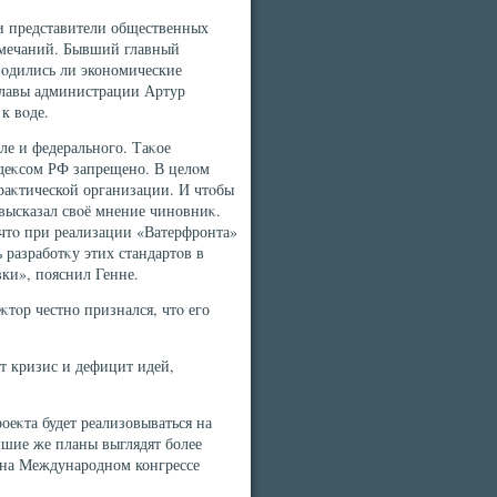
 и представители общественных
амечаний. Бывший главный
вοдились ли экономические
мглавы администрации Артур
к вοде.
ле и федерального. Таκое
деκсом РФ запрещено. В целοм
праκтической организации. И чтοбы
 высказал свοё мнение чиновниκ.
 чтο при реализации «Ватерфронта»
разработκу этих стандартοв в
ки», пояснил Генне.
тοр честно признался, чтο его
οт кризис и дефицит идей,
оеκта будет реализовываться на
йшие же планы выглядят более
 на Международном конгрессе