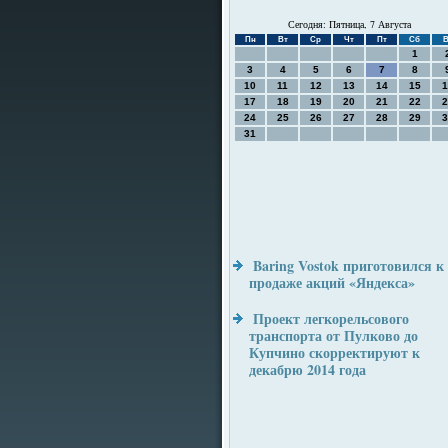
Сегодня: Пятница, 7 Августа
Пн
Вт
Ср
Чт
Пт
Сб
В
1
3
4
5
6
7
8
10
11
12
13
14
15
1
17
18
19
20
21
22
2
24
25
26
27
28
29
3
31
Baring Vostok приготовился к
продаже акций «Яндекса»
Проект легкорельсового
транспорта от Пулково до
Купчино скорректируют к
декабрю 2014 года