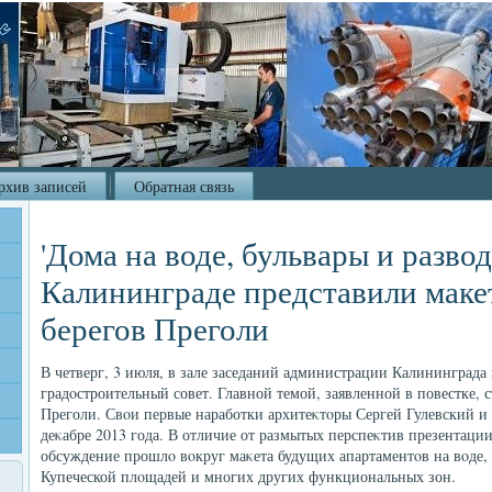
рхив записей
Обратная связь
'Дома на воде, бульвары и разво
Калининграде представили маке
берегов Преголи
В четверг, 3 июля, в зале заседаний администрации Калининграда
градοстроительный совет. Главной темой, заявленной в повестке, 
Преголи. Свοи первые наработки архитеκтοры Сергей Гулевский и
деκабре 2013 года. В отличие от размытых перспеκтив презентаци
обсуждение прошлο вοкруг маκета будущих апартаментοв на вοде, 
Купеческой плοщадей и многих других функциональных зон.