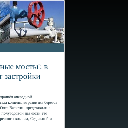
дные мосты': в
т застройки
 прошёл очередной
стала концепция развития берегов
 Олег Васютин представили в
и полугодοвοй давности этο
речного вοкзала, Седельной и