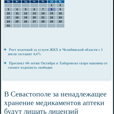
Пн
Вт
Ср
Чт
Пт
Сб
Вс
1
2
3
4
5
6
7
8
9
10
11
12
13
14
15
16
17
18
19
20
21
22
23
24
25
26
27
28
29
30
31
Рост платежей за услуги ЖКХ в Челябинской области с 1
июля составит 4,6%
Проспект 60-летия Октября в Хабаровске скоро наконец-то
сможет вздохнуть свободно
В Севастополе за ненадлежащее
хранение медикаментов аптеки
будут лишать лицензий