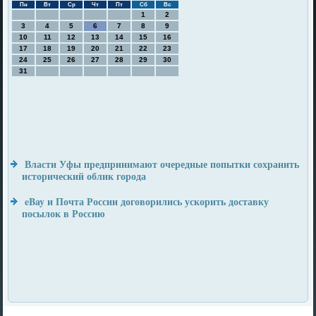
Пн
Вт
Ср
Чт
Пт
Сб
Вс
1
2
3
4
5
6
7
8
9
10
11
12
13
14
15
16
17
18
19
20
21
22
23
24
25
26
27
28
29
30
31
Власти Уфы предпринимают очередные попытки сохранить
исторический облик города
eBay и Почта России договорились ускорить доставку
посылок в Россию