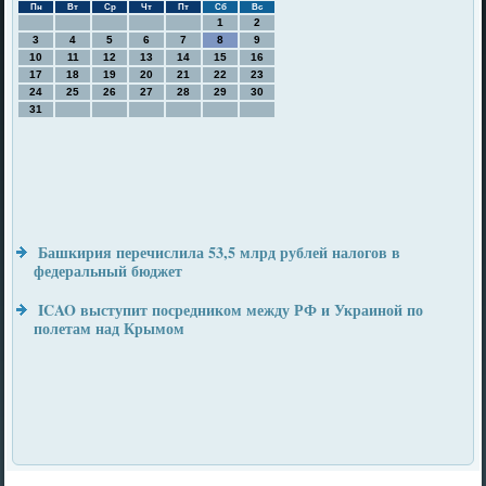
Пн
Вт
Ср
Чт
Пт
Сб
Вс
1
2
3
4
5
6
7
8
9
10
11
12
13
14
15
16
17
18
19
20
21
22
23
24
25
26
27
28
29
30
31
Башкирия перечислила 53,5 млрд рублей налогов в
федеральный бюджет
ICAO выступит посредником между РФ и Украиной по
полетам над Крымом