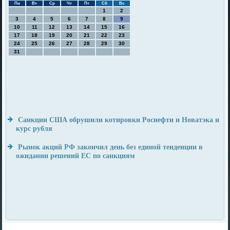
Пн
Вт
Ср
Чт
Пт
Сб
Вс
1
2
3
4
5
6
7
8
9
10
11
12
13
14
15
16
17
18
19
20
21
22
23
24
25
26
27
28
29
30
31
Санкции США обрушили котировки Роснефти и Новатэка и
курс рубля
Рынок акций РФ закончил день без единой тенденции в
ожидании решений ЕС по санкциям