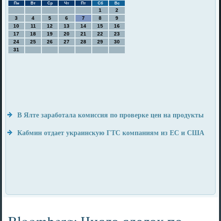
Пн
Вт
Ср
Чт
Пт
Сб
Вс
1
2
3
4
5
6
7
8
9
10
11
12
13
14
15
16
17
18
19
20
21
22
23
24
25
26
27
28
29
30
31
В Ялте заработала комиссия по проверке цен на продукты
Кабмин отдает украинскую ГТС компаниям из ЕС и США
Bloomberg: Число сделок по