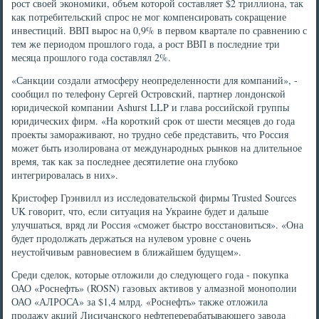
рост своей экономики, объем которой составляет $2 триллиона, так
как потребительский спрос не мог компенсировать сокращение
инвестиций. ВВП вырос на 0,9% в первом квартале по сравнению с
тем же периодом прошлого года, а рост ВВП в последние три
месяца прошлого года составлял 2%.
«Санкции создали атмосферу неопределенности для компаний», -
сообщил по телефону Сергей Островский, партнер лондонской
юридической компании Ashurst LLP и глава российской группы
юридических фирм. «На короткий срок от шести месяцев до года
проекты замораживают, но трудно себе представить, что Россия
может быть изолирована от международных рынков на длительное
время, так как за последнее десятилетие она глубоко
интегрировалась в них».
Кристофер Грэнвилл из исследовательской фирмы Trusted Sources
UK говорит, что, если ситуация на Украине будет и дальше
улучшаться, вряд ли Россия «сможет быстро восстановиться». «Она
будет продолжать держаться на нулевом уровне с очень
неустойчивым равновесием в ближайшем будущем».
Среди сделок, которые отложили до следующего года - покупка
ОАО «Роснефть» (ROSN) газовых активов у алмазной монополии
ОАО «АЛРОСА» за $1,4 млрд. «Роснефть» также отложила
продажу акций Лисичанского нефтеперерабатывающего завода