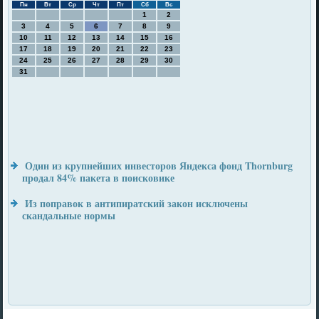
Пн
Вт
Ср
Чт
Пт
Сб
Вс
1
2
3
4
5
6
7
8
9
10
11
12
13
14
15
16
17
18
19
20
21
22
23
24
25
26
27
28
29
30
31
Один из крупнейших инвесторов Яндекса фонд Thornburg
продал 84% пакета в поисковике
Из поправок в антипиратский закон исключены
скандальные нормы