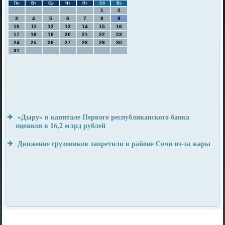
Пн
Вт
Ср
Чт
Пт
Сб
Вс
1
2
3
4
5
6
7
8
9
10
11
12
13
14
15
16
17
18
19
20
21
22
23
24
25
26
27
28
29
30
31
«Дыру» в капитале Первого республиканского банка
оценили в 16,2 млрд рублей
Движение грузовиков запретили в районе Сочи из-за жары