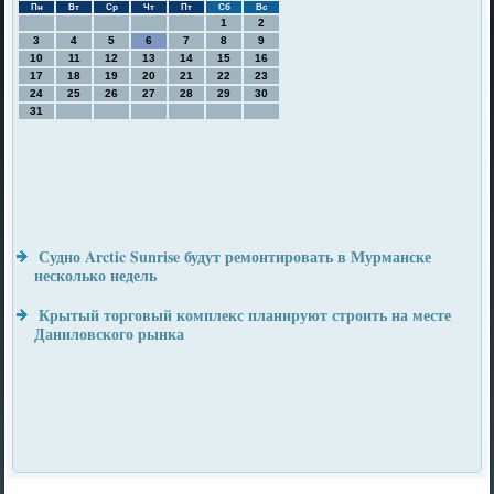
Пн
Вт
Ср
Чт
Пт
Сб
Вс
1
2
3
4
5
6
7
8
9
10
11
12
13
14
15
16
17
18
19
20
21
22
23
24
25
26
27
28
29
30
31
Судно Arctic Sunrise будут ремонтировать в Мурманске
несколько недель
Крытый торговый комплекс планируют строить на месте
Даниловского рынка