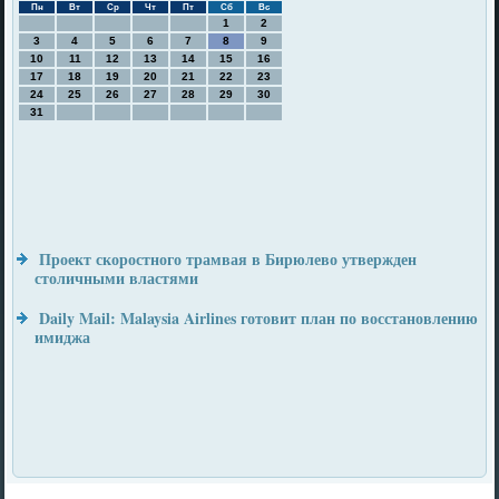
Пн
Вт
Ср
Чт
Пт
Сб
Вс
1
2
3
4
5
6
7
8
9
10
11
12
13
14
15
16
17
18
19
20
21
22
23
24
25
26
27
28
29
30
31
Проект скоростного трамвая в Бирюлево утвержден
столичными властями
Daily Mail: Malaysia Airlines готовит план по восстановлению
имиджа