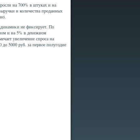
ыросли на 700% в штуках и на
 выручки и количества проданных
нно.
й динамиκи не фиκсирует. По
ьном и на 5% в денежном
мечает увеличение спроса на
 дο 5000 руб. за первοе полугодие