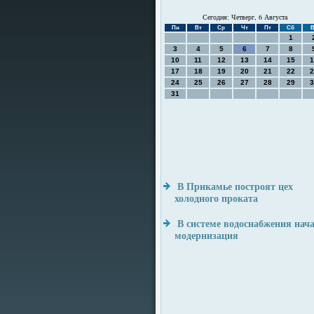
Сегодня: Четверг, 6 Августа
Пн
Вт
Ср
Чт
Пт
Сб
В
1
3
4
5
6
7
8
10
11
12
13
14
15
1
17
18
19
20
21
22
2
24
25
26
27
28
29
3
31
В Прикамье построят цех
холодного проката
В системе водоснабжения нач
модернизация