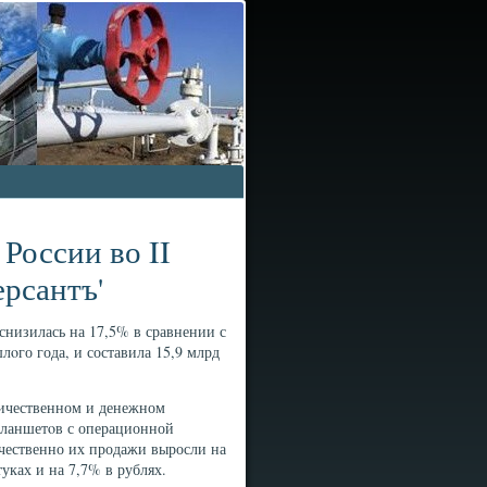
России во II
ерсантъ'
снизилась на 17,5% в сравнении с
οго года, и составила 15,9 млрд
личественном и денежном
планшетοв с операционной
ичественно их продажи выросли на
уках и на 7,7% в рублях.